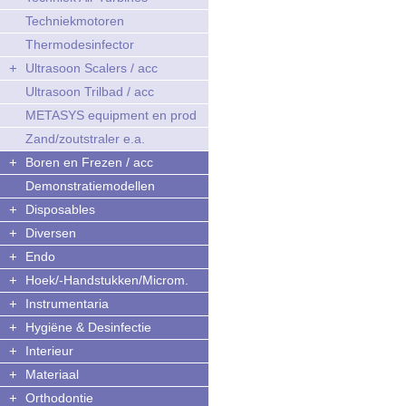
Techniekmotoren
Thermodesinfector
+
Ultrasoon Scalers / acc
Ultrasoon Trilbad / acc
METASYS equipment en prod
Zand/zoutstraler e.a.
+
Boren en Frezen / acc
Demonstratiemodellen
+
Disposables
+
Diversen
+
Endo
+
Hoek/-Handstukken/Microm.
+
Instrumentaria
+
Hygiëne & Desinfectie
+
Interieur
+
Materiaal
+
Orthodontie