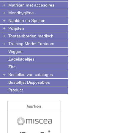
+
Matrixen met accesoires
+
Mondhygiëne
+
Naalden en Spuiten
+
Polijsten
+
Toetsenborden medisch
+
Training Model Fantoom
Wiggen
Zadelstoeltjes
Zirc
+
Bestellen van catalogus
Bestellijst Disposables
Product