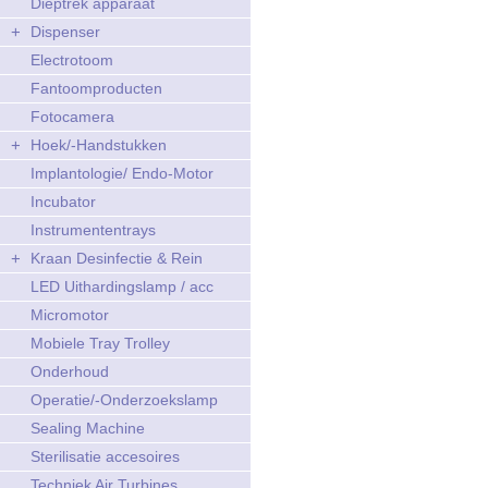
Dieptrek apparaat
+
Dispenser
Electrotoom
Fantoomproducten
Fotocamera
+
Hoek/-Handstukken
Implantologie/ Endo-Motor
Incubator
Instrumententrays
+
Kraan Desinfectie & Rein
LED Uithardingslamp / acc
Micromotor
Mobiele Tray Trolley
Onderhoud
Operatie/-Onderzoekslamp
Sealing Machine
Sterilisatie accesoires
Techniek Air Turbines