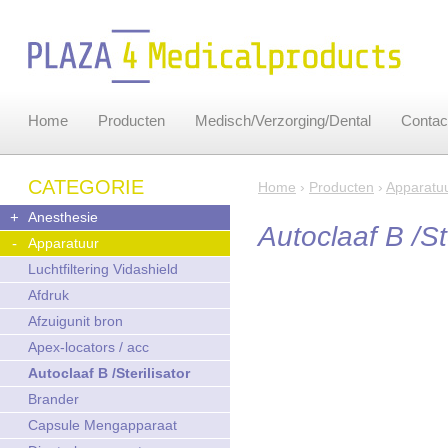
Home
Producten
Medisch/Verzorging/Dental
Contac
CATEGORIE
Home
›
Producten
›
Apparatu
+
Anesthesie
Autoclaaf B /Ste
-
Apparatuur
Luchtfiltering Vidashield
Afdruk
Afzuigunit bron
Apex-locators / acc
Autoclaaf B /Sterilisator
Brander
Capsule Mengapparaat