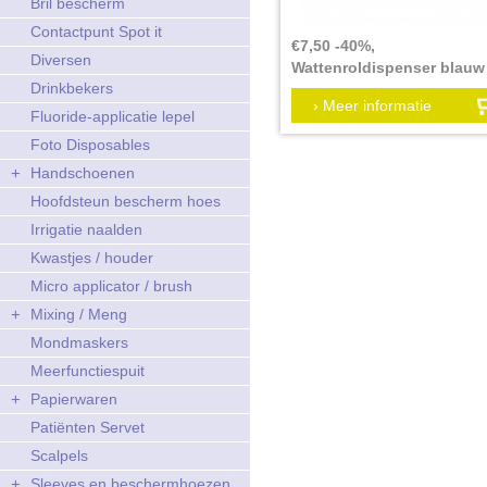
Bril bescherm
Contactpunt Spot it
€7,50 -40%,
Diversen
Wattenroldispenser blauw 
Drinkbekers
creme
› Meer informatie
Verpakkingseenheid:
Fluoride-applicatie lepel
Foto Disposables
+
Handschoenen
Hoofdsteun bescherm hoes
Irrigatie naalden
Kwastjes / houder
Micro applicator / brush
+
Mixing / Meng
Mondmaskers
Meerfunctiespuit
+
Papierwaren
Patiënten Servet
Scalpels
+
Sleeves en beschermhoezen