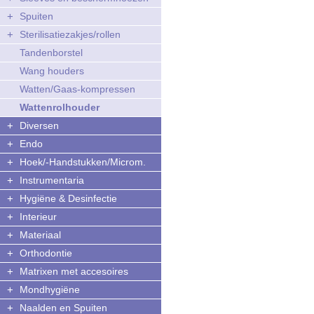
+
Spuiten
+
Sterilisatiezakjes/rollen
Tandenborstel
Wang houders
Watten/Gaas-kompressen
Wattenrolhouder
+
Diversen
+
Endo
+
Hoek/-Handstukken/Microm.
+
Instrumentaria
+
Hygiëne & Desinfectie
+
Interieur
+
Materiaal
+
Orthodontie
+
Matrixen met accesoires
+
Mondhygiëne
+
Naalden en Spuiten