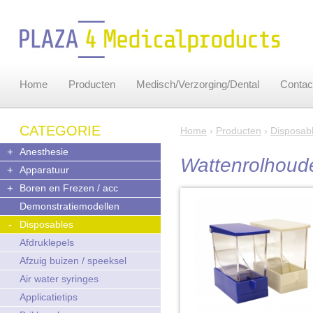
Home
Producten
Medisch/Verzorging/Dental
Contac
CATEGORIE
Home
›
Producten
›
Disposab
+
Anesthesie
Wattenrolhoud
+
Apparatuur
+
Boren en Frezen / acc
Demonstratiemodellen
-
Disposables
Afdruklepels
Afzuig buizen / speeksel
Air water syringes
Applicatietips