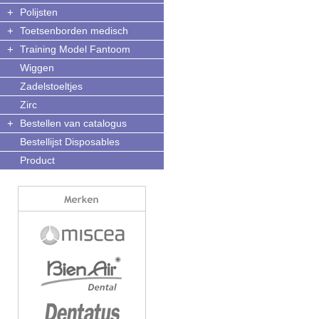
+
Polijsten
+
Toetsenborden medisch
+
Training Model Fantoom
Wiggen
Zadelstoeltjes
Zirc
+
Bestellen van catalogus
Bestellijst Disposables
Product