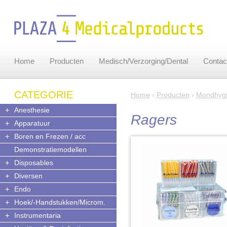
Home
Producten
Medisch/Verzorging/Dental
Contac
CATEGORIE
Home
›
Producten
›
Mondhyg
+
Anesthesie
Ragers
+
Apparatuur
+
Boren en Frezen / acc
Demonstratiemodellen
+
Disposables
+
Diversen
+
Endo
+
Hoek/-Handstukken/Microm.
+
Instrumentaria