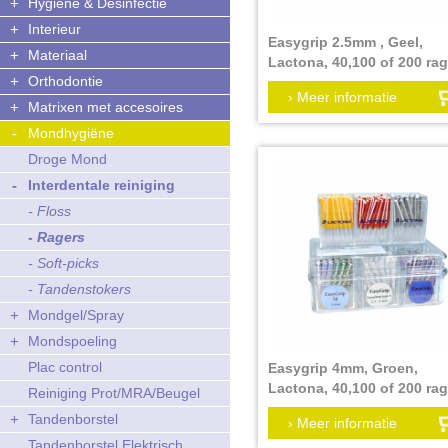
+
Hygiëne & Desinfectie
+
Interieur
Easygrip 2.5mm , Geel,
+
Materiaal
Lactona, 40,100 of 200 ra
+
Orthodontie
per verpakking
› Meer informatie
Verpakkingseenheid:
+
Matrixen met accesoires
-
Mondhygiëne
Droge Mond
-
Interdentale reiniging
- Floss
- Ragers
- Soft-picks
- Tandenstokers
+
Mondgel/Spray
+
Mondspoeling
Plac control
Easygrip 4mm, Groen,
Lactona, 40,100 of 200 ra
Reiniging Prot/MRA/Beugel
per verpakking
+
Tandenborstel
› Meer informatie
Verpakkingseenheid:
Tandenborstel Elektrisch