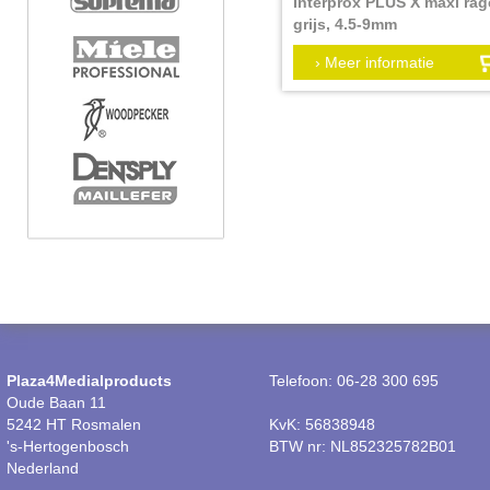
Interprox PLUS X maxi rag
grijs, 4.5-9mm
Verpakkingseenheid:
› Meer informatie
Plaza4Medialproducts
Telefoon: 06-28 300 695
Oude Baan 11
5242 HT Rosmalen
KvK: 56838948
's-Hertogenbosch
BTW nr: NL852325782B01
Nederland