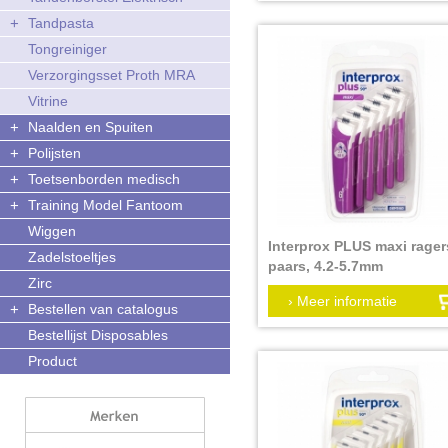
+
Tandpasta
Tongreiniger
Verzorgingsset Proth MRA
Vitrine
+
Naalden en Spuiten
+
Polijsten
+
Toetsenborden medisch
+
Training Model Fantoom
Wiggen
Interprox PLUS maxi rager
Zadelstoeltjes
paars, 4.2-5.7mm
Zirc
Verpakkingseenheid:
› Meer informatie
+
Bestellen van catalogus
Bestellijst Disposables
Product