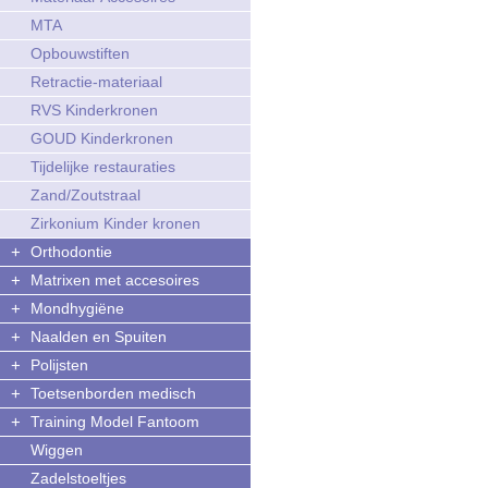
MTA
Opbouwstiften
Retractie-materiaal
RVS Kinderkronen
GOUD Kinderkronen
Tijdelijke restauraties
Zand/Zoutstraal
Zirkonium Kinder kronen
+
Orthodontie
+
Matrixen met accesoires
+
Mondhygiëne
+
Naalden en Spuiten
+
Polijsten
+
Toetsenborden medisch
+
Training Model Fantoom
Wiggen
Zadelstoeltjes