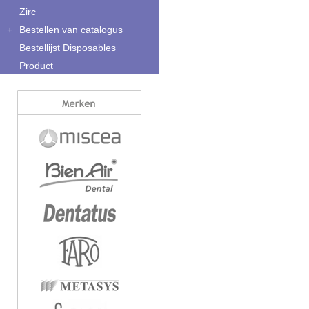
Zirc
+
Bestellen van catalogus
Bestellijst Disposables
Product