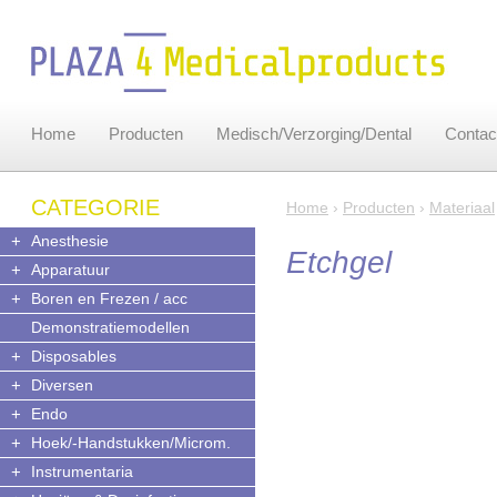
Home
Producten
Medisch/Verzorging/Dental
Contac
CATEGORIE
Home
›
Producten
›
Materiaal
+
Anesthesie
Etchgel
+
Apparatuur
+
Boren en Frezen / acc
Demonstratiemodellen
+
Disposables
+
Diversen
+
Endo
+
Hoek/-Handstukken/Microm.
+
Instrumentaria