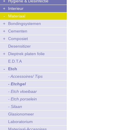
+
Hygiëne & Desinfectie
+
Interieur
-
Materiaal
+
Bondingsystemen
+
Cementen
+
Composiet
Desensitizer
+
Dieptrek platen folie
E.D.T.A
-
Etch
- Accessoires/ Tips
- Etchgel
- Etch vloeibaar
- Etch porselein
- Silaan
Glasionomeer
Laboratorium
Materiaal-Accesoires