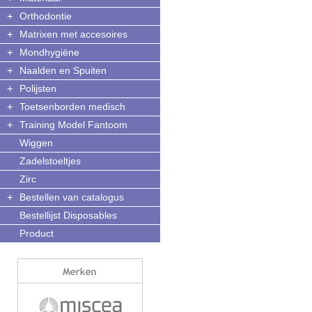
+
Orthodontie
+
Matrixen met accesoires
+
Mondhygiëne
+
Naalden en Spuiten
+
Polijsten
+
Toetsenborden medisch
+
Training Model Fantoom
Wiggen
Zadelstoeltjes
Zirc
+
Bestellen van catalogus
Bestellijst Disposables
Product