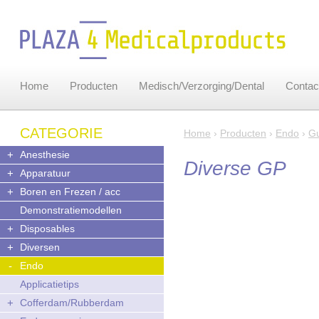
Home
Producten
Medisch/Verzorging/Dental
Contac
CATEGORIE
Home
›
Producten
›
Endo
›
Gu
+
Anesthesie
Diverse GP
+
Apparatuur
+
Boren en Frezen / acc
Demonstratiemodellen
+
Disposables
+
Diversen
-
Endo
Applicatietips
+
Cofferdam/Rubberdam