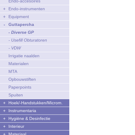
Endo-accesoires
+
Endo-instrumenten
+
Equipment
-
Guttapercha
- Diverse GP
- Usefill Obturatoren
- VDW
Irrigatie naalden
Materialen
MTA
Opbouwstiften
Paperpoints
Spuiten
+
Hoek/-Handstukken/Microm.
+
Instrumentaria
+
Hygiëne & Desinfectie
+
Interieur
+
Materiaal