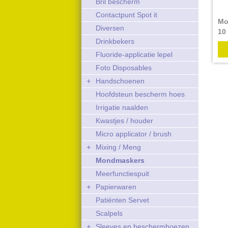
Bril bescherm
Contactpunt Spot it
Mo
Diversen
10
Drinkbekers
Ve
Fluoride-applicatie lepel
Foto Disposables
+
Handschoenen
Hoofdsteun bescherm hoes
Irrigatie naalden
Kwastjes / houder
Micro applicator / brush
+
Mixing / Meng
Mondmaskers
Meerfunctiespuit
+
Papierwaren
Patiënten Servet
Scalpels
+
Sleeves en beschermhoezen