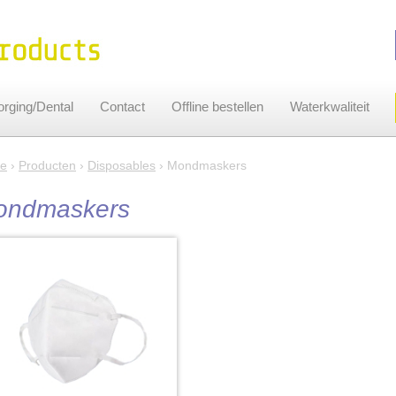
rging/Dental
Contact
Offline bestellen
Waterkwaliteit
e
›
Producten
›
Disposables
› Mondmaskers
ondmaskers