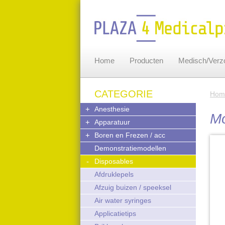
Home
Producten
Medisch/Verzo
CATEGORIE
Hom
+
Anesthesie
M
+
Apparatuur
+
Boren en Frezen / acc
Demonstratiemodellen
-
Disposables
Afdruklepels
Afzuig buizen / speeksel
Air water syringes
Applicatietips