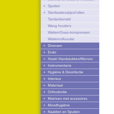
+
Spuiten
+
Sterilisatiezakjes/rollen
Tandenborstel
Wang houders
Watten/Gaas-kompressen
Wattenrolhouder
+
Diversen
+
Endo
+
Hoek/-Handstukken/Microm.
+
Instrumentaria
+
Hygiëne & Desinfectie
+
Interieur
+
Materiaal
+
Orthodontie
+
Matrixen met accesoires
+
Mondhygiëne
+
Naalden en Spuiten